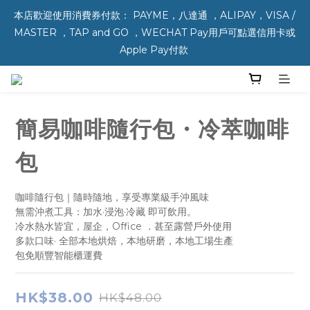
本店歡迎使用消費券付款： PAYME，八達通 ，ALIPAY，VISA / 
MASTER ，TAP and GO ，WECHAT Pay用戶可點選信用卡或 
Apple Pay付款 
簡易咖啡隨行包・冷萃咖啡
包
咖啡隨行包｜隨時隨地，享受專業級手沖風味
無需沖煮工具：加水·浸泡·冷藏 即可飲用。
冷水熱水皆宜，屋企，Office ．甚至露營戶外使用 
多款口味· 全部本地烘焙，本地研磨，本地工場生產
包免順豐智能櫃運費
HK$38.00
HK$48.00