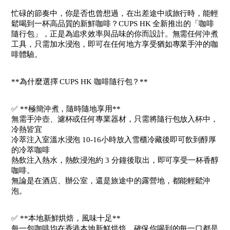
忙碌的節奏中，你是否也曾想過，在出差途中或旅行時，能輕
鬆喝到一杯高品質的新鮮咖啡？CUPS HK 全新推出的「咖啡
隨行包」，正是為追求效率與品味的你而設計。無需任何沖煮
工具，只需加水浸泡，即可在任何地方享受猶如專業手沖的咖
啡體驗。
**為什麼選擇 CUPS HK 咖啡隨行包？**
✅ **極簡沖煮，隨時隨地享用**
無需手沖壺、濾杯或任何專業器材，只需將隨行包放入杯中，
冷熱皆宜
冷萃注入室溫水浸泡 10-16小時放入雪櫃冷藏後即可飲到醇厚
的冷萃咖啡
熱飲注入熱水，熱飲浸泡約 3 分鐘後取出，即可享受一杯香醇
咖啡。
無論是在酒店、辦公室，還是旅途中的露營地，都能輕鬆沖
泡。
✅ **本地新鮮烘焙，風味十足**
每一包咖啡均在香港本地新鮮烘焙，確保你喝到的每一口都是