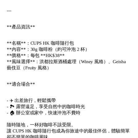
---
**產品資訊**
**名稱**：CUPS HK 咖啡隨行包
**內容**：30g 咖啡粉（約可沖泡 2 杯）
**價格**：每包 **HK$38**
**風味選擇**：洪都拉斯酒桶處理（Winey 風格）、Geisha
藝伎豆（Fruity 風格）
**適合場合**
- ✈️ 出差旅行，輕鬆攜帶
- 🏞 露營遠足，享受自然中的咖啡時光
- 🏠 辦公室或家中，快速沖泡不費時
隨時隨地，一杯好咖啡不該受限。
讓 CUPS HK 咖啡隨行包成為你旅途中的最佳伴侶，體驗簡單
卻不簡單的咖啡風味。