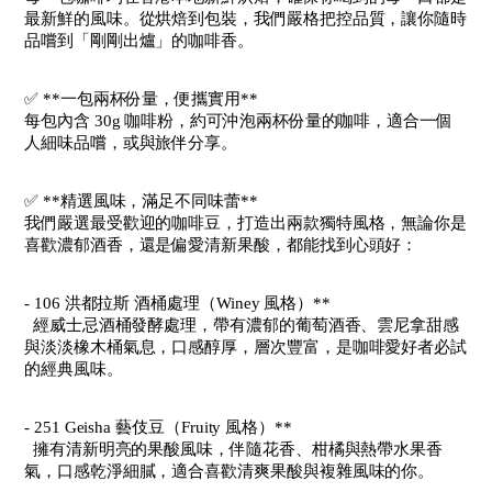
最新鮮的風味。從烘焙到包裝，我們嚴格把控品質，讓你隨時
品嚐到「剛剛出爐」的咖啡香。
✅ **一包兩杯份量，便攜實用**
每包內含 30g 咖啡粉，約可沖泡兩杯份量的咖啡，適合一個
人細味品嚐，或與旅伴分享。
✅ **精選風味，滿足不同味蕾**
我們嚴選最受歡迎的咖啡豆，打造出兩款獨特風格，無論你是
喜歡濃郁酒香，還是偏愛清新果酸，都能找到心頭好：
- 106 洪都拉斯 酒桶處理（Winey 風格）**
經威士忌酒桶發酵處理，帶有濃郁的葡萄酒香、雲尼拿甜感
與淡淡橡木桶氣息，口感醇厚，層次豐富，是咖啡愛好者必試
的經典風味。
- 251 Geisha 藝伎豆（Fruity 風格）**
擁有清新明亮的果酸風味，伴隨花香、柑橘與熱帶水果香
氣，口感乾淨細膩，適合喜歡清爽果酸與複雜風味的你。