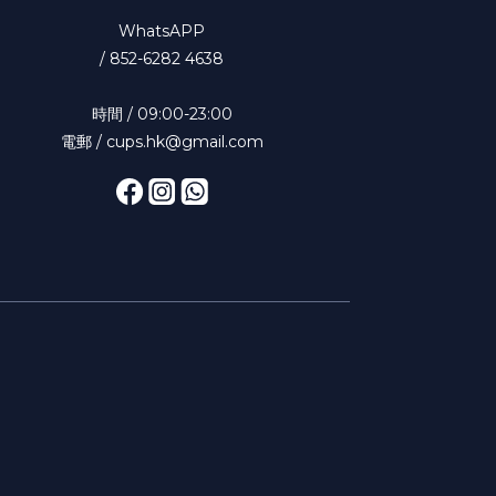
WhatsAPP
/
852-6282 4638
時間 / 09:00-23:00
電郵 / cups.hk@gmail.com