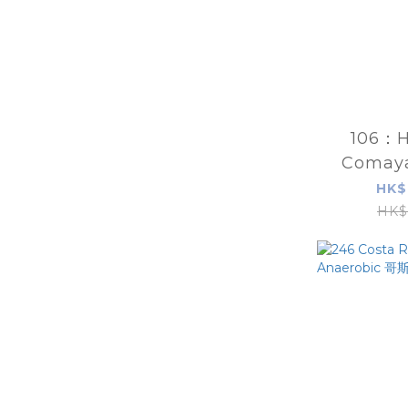
106：H
Comay
Whisk
HK$
Ferme
HK$