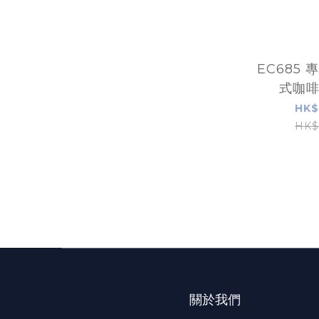
EC685 
式咖
(portaf
HK$
HK$
關於我們