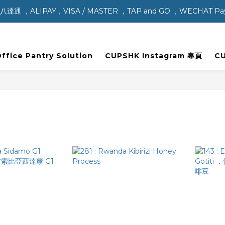
，ALIPAY，VISA / MASTER ，TAP and GO ，WECHAT P
ice Pantry Solution
CUPSHK Instagram 專頁
C