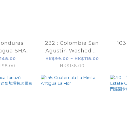
onduras
232 : Colombia San
10
agua SHA
Agustin Washed 哥
yBarrel
倫比亞精選咖啡豆
148.00
HK$99.00 ~ HK$118.00
ntation
198.00
HK$138.00