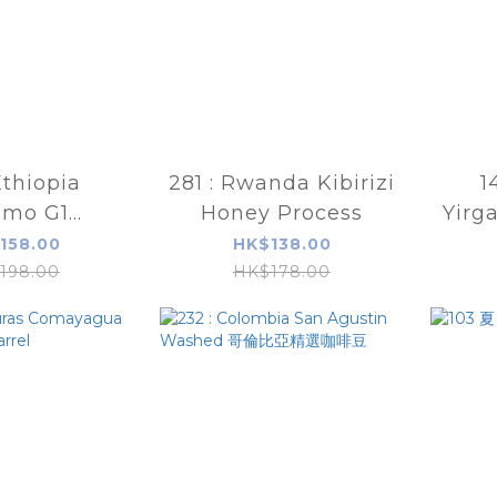
thiopia
281 : Rwanda Kibirizi
1
amo G1
Honey Process
Yirg
bic ｜衣索比亞
依索
158.00
HK$138.00
G1 日曬厭氧
198.00
HK$178.00