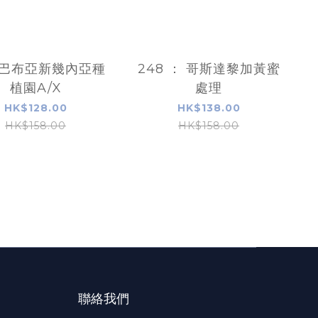
: 巴布亞新幾內亞種
248 ： 哥斯達黎加黃蜜
植園A/X
處理
HK$128.00
HK$138.00
HK$158.00
HK$158.00
聯絡我們