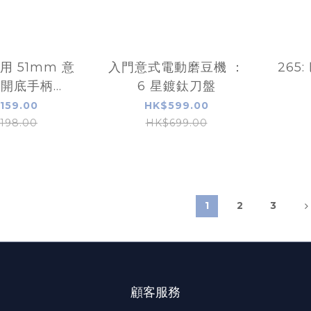
專用 51mm 意
入門意式電動磨豆機 ：
265
啡開底手柄
6 星鍍鈦刀盤
ilter)連粉碗
159.00
HK$599.00
198.00
HK$699.00
1
2
3
顧客服務