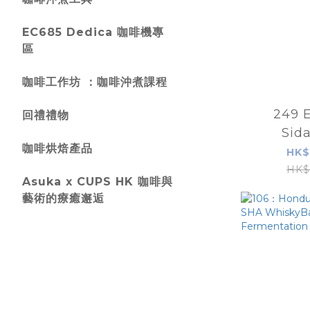
EC685 Dedica 咖啡機專
區
咖啡工作坊 ：咖啡沖煮課程
249 E
回禮禮物
Sid
咖啡烘焙產品
Anaero
HK$
西達摩 
HK$
Asuka x CUPS HK 咖啡與
藝術的療癒邂逅