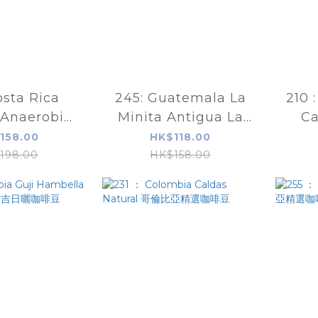
sta Rica
245: Guatemala La
210 
 Anaerobic
Minita Antigua La
Ca
加塔拉珠厭氧
Flor
Cat
158.00
HK$118.00
谷卡
198.00
HK$158.00