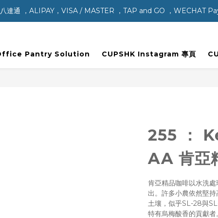
，ALIPAY，VISA / MASTER ，TAP and GO ，WECHAT P
ice Pantry Solution
CUPSHK Instagram 專頁
C
255 ： K
AA 肯
肯亞精品咖啡以水洗處
出。許多小農依然堅持
土壤，似乎SL-28與
特有烏梅酸香的貢獻者