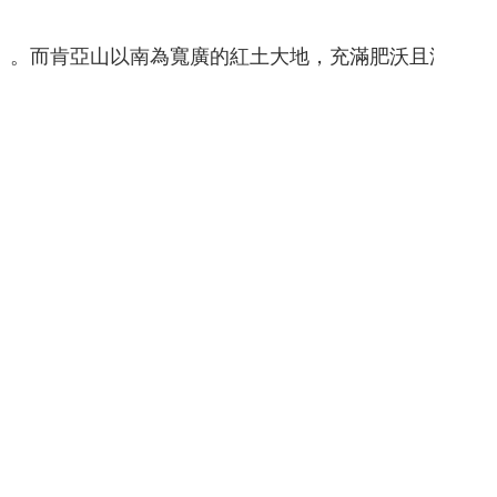
）。而肯亞山以南為寬廣的紅土大地，充滿肥沃且漂亮的