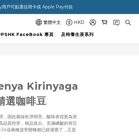
ay用戶可點選信用卡或 Apple Pay付款 
繁體中文
HKD
UPSHK FaceBook 專頁
及時養生茶系列
enya Kirinyaga
亞精選咖啡豆
理，因此風味乾淨明亮，酸味表現更為突
高品質控管，精品迭出。充滿磷酸的肯亞
SL-34這兩種波旁變種都已經適應了，正是
。