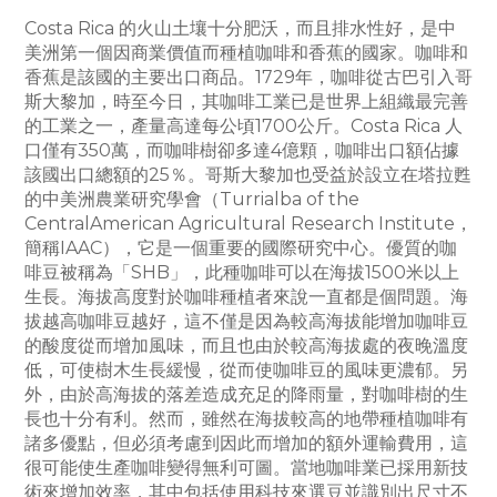
Costa Rica 的火山土壤十分肥沃，而且排水性好，是中
美洲第一個因商業價值而種植咖啡和香蕉的國家。咖啡和
香蕉是該國的主要出口商品。1729年，咖啡從古巴引入哥
斯大黎加，時至今日，其咖啡工業已是世界上組織最完善
的工業之一，產量高達每公頃1700公斤。Costa Rica 人
口僅有350萬，而咖啡樹卻多達4億顆，咖啡出口額佔據
該國出口總額的25％。哥斯大黎加也受益於設立在塔拉甦
的中美洲農業研究學會（Turrialba of the
CentralAmerican Agricultural Research Institute，
簡稱IAAC），它是一個重要的國際研究中心。優質的咖
啡豆被稱為「SHB」，此種咖啡可以在海拔1500米以上
生長。海拔高度對於咖啡種植者來說一直都是個問題。海
拔越高咖啡豆越好，這不僅是因為較高海拔能增加咖啡豆
的酸度從而增加風味，而且也由於較高海拔處的夜晚溫度
低，可使樹木生長緩慢，從而使咖啡豆的風味更濃郁。另
外，由於高海拔的落差造成充足的降雨量，對咖啡樹的生
長也十分有利。然而，雖然在海拔較高的地帶種植咖啡有
諸多優點，但必須考慮到因此而增加的額外運輸費用，這
很可能使生產咖啡變得無利可圖。當地咖啡業已採用新技
術來增加效率，其中包括使用科技來選豆並識別出尺寸不