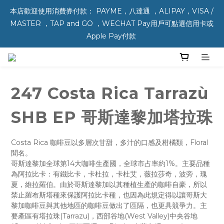
本店歡迎使用消費券付款： PAYME，八達通 ，ALIPAY，VISA / 
MASTER ，TAP and GO ，WECHAT Pay用戶可點選信用卡或 
Apple Pay付款 
247 Costa Rica Tarrazù
SHB EP 哥斯達黎加塔拉珠
Costa Rica 咖啡豆以多層次甘甜，多汁的口感及柑橘類，Floral 
聞名。
哥斯達黎加全球第14大咖啡生產國，全球市占率約1%。主要品種
為阿拉比卡：有鐵比卡，卡杜拉，卡杜艾，薇拉莎奇，波旁，瑰
夏，維拉羅伯。由於哥斯達黎加以其種植生產的咖啡自豪，所以
禁止羅布斯塔種來保護阿拉比卡種，也因為此規定得以讓哥斯大
黎加咖啡豆與其他地區的咖啡豆做出了區隔，也更具競爭力。主
要產區有塔拉珠(Tarrazu)，西部谷地(West Valley)中央谷地