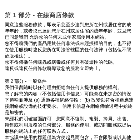
第 1 部分 - 在線商店條款
同意這些服務條款，即表示您至少達到您所在州或居住省的成
年年齡，或者您已達到您所在州或居住省的成年年齡，並且您
已同意我們 允許您的任何未成年家屬使用本網站。
您不得將我們的產品用於任何非法或未經授權的目的，也不得
在使用服務時違反您所在司法管轄區的任何法律（包括但不限
於版權法）。
您不得傳播任何蠕蟲或病毒或任何具有破壞性的代碼。
違反或違反任何條款將導致您的服務立即終止。
第 2 部分 - 一般條件
我們保留隨時以任何理由拒絕向任何人提供服務的權利。
您了解您的內容（不包括信用卡信息）可能會在未加密的情況
下傳輸並涉及 (a) 通過各種網絡傳輸； (b) 改變以符合和適應連
接網絡或設備的技術要求。 信用卡信息在網絡傳輸過程中始終
是加密的。
未經我們明確書面許可，您同意不復制、複製、拷貝、出售、
轉售或利用服務的任何部分、服務的使用、或訪問服務或提供
服務的網站上的任何联系方式 .
本協議中使用的標題僅為方便起見而包含，不會限製或以其他