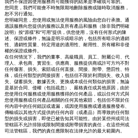
我們不保證因使用服務而可能獲得的結果是準確或可靠的。
您同意，我們可能會不時無限期地刪除服務或隨時取消服務，
恕不另行通知。
您明確同意，您使用或無法使用服務的風險由您自行承擔。通
過該服務向您提供的服務以及所有產品和服務（除非我們明確
說明）按“原樣”和“可用”提供，供您使用，沒有任何形式的陳
述、保證或條件，無論是明示或暗示的，包括所有暗示的適銷
性、適銷性質量、特定用途的適用性、耐用性、所有權和非侵
權的保證或條件。
在任何情況下，我們的董事、高級職員、員工、附屬公司、代
理人、承包商、實習生、供應商、服務提供商或許可方均不對
任何傷害、損失、索賠或任何直接、間接、附帶、懲罰性、特
殊，或任何類型的間接損害，包括但不限於利潤損失、收入損
失、儲蓄損失、數據丟失、更換成本或任何類似的損害，無論
是基於合同、侵權（包括疏忽）、嚴格責任或其他原因，由於
您使用任何服務或使用服務獲得的任何產品，或以任何方式與
您使用服務或任何產品相關的任何其他索賠，包括但不限於任
何內容中的任何錯誤或遺漏，或因使用服務或通過服務發布、
傳輸或以其他方式提供的任何內容（或產品）而導致的任何類
型的損失或損害，即使已被告知其可能性。由於某些州或司法
管轄區不允許排除或限制間接或附帶損害的責任，在這些州或
司法管轄區，我們的責任應限制在法律允許的最大範圍內。