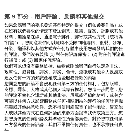
第 9 部分 - 用戶評論、反饋和其他提交
如果您應我們的要求發送某些特定的提交（例如參賽作品）或
在沒有我們要求的情況下發送創意、建議、提案、計劃或其他
材料，無論是在線、通過電子郵件、郵寄或其他方式（統稱為
“評論”），您同意我們可以隨時不受限制地編輯、複製、發布、
分發、翻譯和以其他方式在任何媒體中使用您轉發給我們的任
何評論。我們沒有義務 (1) 對任何評論保密； (2) 對任何評論進
行補償；或 (3) 回應任何評論。
我們可以但沒有義務監控、編輯或刪除我們自行決定為非法、
攻擊性、威脅性、誹謗、誹謗、色情、淫穢或其他令人反感或
違反任何一方的知識產權或這些服務條款的內容.
您同意您的評論不會侵犯任何第三方的任何權利，包括版權、
商標、隱私、人格或其他個人或專有權利。您進一步同意，您
的評論不會包含誹謗或其他非法、辱罵或淫穢的材料，或包含
可能以任何方式影響服務或任何相關網站的運行的任何計算機
病毒或其他惡意軟件。您不得使用虛假電子郵件地址、冒充他
人或以其他方式在任何評論的來源方面誤導我們或第三方。您
對您所做的任何評論及其準確性負全部責任。對於您或任何第
三方發表的任何評論，我們不承擔任何責任，也不承擔任何責
任。