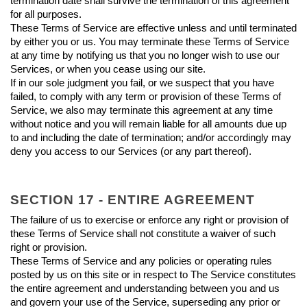
termination date shall survive the termination of this agreement 
for all purposes.
These Terms of Service are effective unless and until terminated 
by either you or us. You may terminate these Terms of Service 
at any time by notifying us that you no longer wish to use our 
Services, or when you cease using our site.
If in our sole judgment you fail, or we suspect that you have 
failed, to comply with any term or provision of these Terms of 
Service, we also may terminate this agreement at any time 
without notice and you will remain liable for all amounts due up 
to and including the date of termination; and/or accordingly may 
deny you access to our Services (or any part thereof).
SECTION 17 - ENTIRE AGREEMENT
The failure of us to exercise or enforce any right or provision of 
these Terms of Service shall not constitute a waiver of such 
right or provision.
These Terms of Service and any policies or operating rules 
posted by us on this site or in respect to The Service constitutes 
the entire agreement and understanding between you and us 
and govern your use of the Service, superseding any prior or 