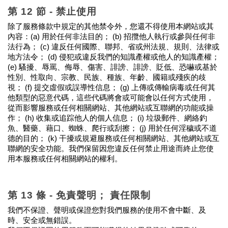
第 12 節 - 禁止使用
除了服務條款中規定的其他禁令外，您還不得使用本網站或其
內容：(a) 用於任何非法目的； (b) 招攬他​​人執行或參與任何非
法行為； (c) 違反任何國際、聯邦、省或州法規、規則、法律或
地方法令； (d) 侵犯或違反我們的知識產權或他人的知識產權； 
(e) 騷擾、辱罵、侮辱、傷害、誹謗、誹謗、貶低、恐嚇或基於
性別、性取向、宗教、民族、種族、年齡、國籍或殘疾的歧
視； (f) 提交虛假或誤導性信息； (g) 上傳或傳輸病毒或任何其
他類型的惡意代碼，這些代碼將會或可能會以任何方式使用，
從而影響服務或任何相關網站、其他網站或互聯網的功能或操
作； (h) 收集或追踪他人的個人信息； (i) 垃圾郵件、網絡釣
魚、醫藥、藉口、蜘蛛、爬行或刮擦； (j) 用於任何淫穢或不道
德的目的； (k) 干擾或規避服務或任何相關網站、其他網站或互
聯網的安全功能。我們保留因您違反任何禁止用途而終止您使
用本服務或任何相關網站的權利。
第 13 條 - 免責聲明； 責任限制
我們不保證、聲明或保證您對我們服務的使用不會中斷、及
時、安全或無錯誤。