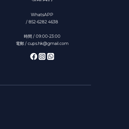
WhatsAPP
/
852-6282 4638
時間 / 09:00-23:00
電郵 / cups.hk@gmail.com