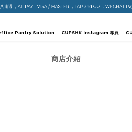
，ALIPAY，VISA / MASTER ，TAP and GO ，WECHAT P
ice Pantry Solution
CUPSHK Instagram 專頁
C
商店介紹