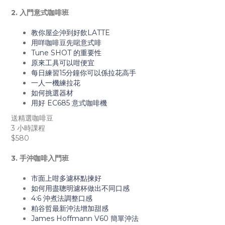
2. 入門意式咖啡班
教你屋企沖到好飲LATTE
用咩咖啡豆先啱意式啡
Tune SHOT 的重要性
原來工具可以咁便宜
每日練習15分鐘你可以係拉花高手
一人一機練拉花
如何挑選器材
用好 EC685 意式咖啡機
送精選咖啡豆
3 小時課程
$580
3. 手沖咖啡入門班
市面上咁多濾杯點揀好
如何用盡聰明濾杯做出不同口感
4:6 沖煮法調整口感
粕谷哲最新沖法增加甜感
James Hoffmann V60 簡單沖法