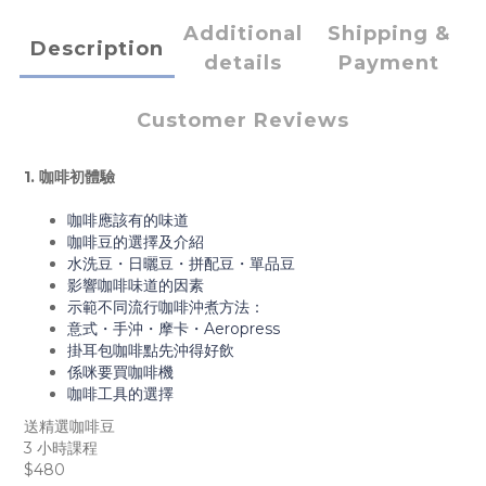
Additional
Shipping &
Description
details
Payment
Customer Reviews
1. 咖啡初體驗
咖啡應該有的味道
咖啡豆的選擇及介紹
水洗豆・日曬豆・拼配豆・單品豆
影響咖啡味道的因素
示範不同流行咖啡沖煮方法：
意式・手沖・摩卡・Aeropress
掛耳包咖啡點先沖得好飲
係咪要買咖啡機
咖啡工具的選擇
送精選咖啡豆
3 小時課程
$480