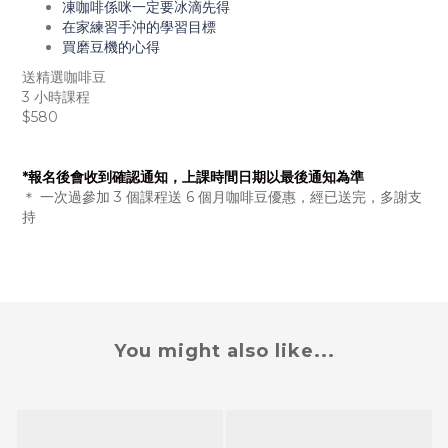
凍咖啡係咪一定要冰滴先得
在家練習手沖的學習目標
買磨豆機的心得
送精選咖啡豆
3 小時課程
$580
*報名後會收到確認通知，上課時間日期以最後通知為準
＊ 一次過參加 3 個課程送 6 個月咖啡豆優惠，經已送完，多謝支
持
意式咖啡入門班
You might also like...