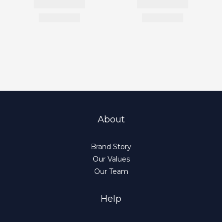
About
Brand Story
Our Values
Our Team
Help