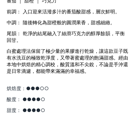
番茄 ｜ 甜橙 ｜ 巧克力
前調： 入口迎來活潑多汁的番茄酸甜感，層次鮮明。
中調： 隨後轉化為甜橙般的圓潤果香，甜感細緻。
尾韻： 乾淨的結尾融入了絲滑巧克力的醇厚餘韻，平衡
回甘。
白蜜處理法保留了極少量的果膠進行乾燥，讓這款豆子既
有水洗豆的極致乾淨度，又帶著蜜處理的飽滿甜感。經由
本地中烘焙的精心調校，酸質溫和不尖銳，不論是手沖還
是日常滴濾，都能帶來滿滿的幸福感。
烘焙度：●
●
●
○○
酸度： ●●●
●
○
甜度： ●●●●○