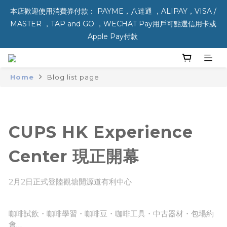
本店歡迎使用消費券付款： PAYME，八達通 ，ALIPAY，VISA / 
MASTER ，TAP and GO ，WECHAT Pay用戶可點選信用卡或 
Apple Pay付款 
Home
Blog list page
CUPS HK Experience
Center 現正開幕
2月2日正式登陸觀塘開源道有利中心
咖啡試飲・咖啡學習・咖啡豆・咖啡工具・中古器材・包場約
會