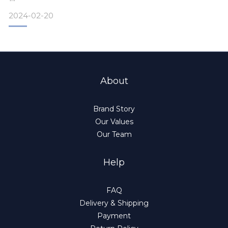
2024-02-20
營業時間 11:00-19:00
星期四休息
咖啡班舉行期間暫停對外開放
#CEC
#CUPSHKEXEPEREIENCECENTER
About
#咖啡試飲
#咖啡拉花
#咖啡班
Brand Story
#咖啡初體驗
Our Values
#觀塘
Our Team
Help
FAQ
Delivery & Shipping
Payment